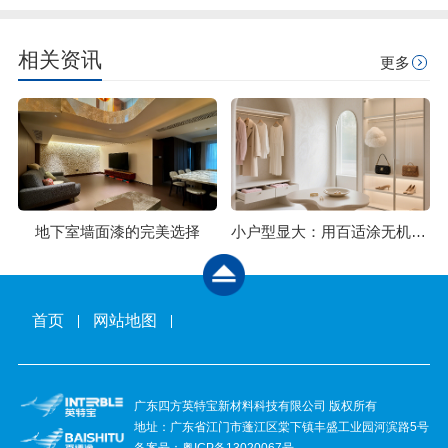
相关资讯
更多
地下室墙面漆的完美选择
小户型显大：用百适涂无机石灰石涂料，刷大空间感
首页
网站地图
广东四方英特宝新材料科技有限公司 版权所有
地址：广东省江门市蓬江区棠下镇丰盛工业园河滨路5号
备案号：
粤ICP备13020067号