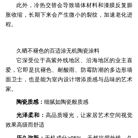
此外，冷热交替会导致墙体材料和漆膜反复膨
胀收缩，长期下来会产生微小的裂纹，加速老化进
程。
久晒不褪色的
百适涂无机陶瓷涂料
它深受位于高紫外线地区、沿海地区的业主喜
爱，它即是抗褪色、耐酸雨、防霉防潮的多边形墙
面卫士，也是能为室内设计增添质感与品味的艺术
家。
陶瓷质感：
细腻如陶瓷般质感
光泽柔和：
高品质哑光，让家居艺术空间视觉
效果高级而舒适
历久
弥新：
无
机成分≥95%，天然抗紫外线，久