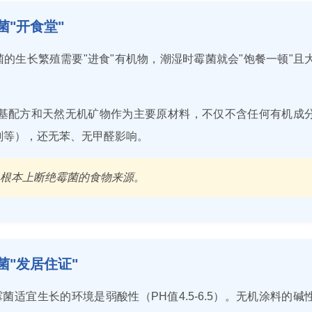
菌"开食堂"
菌的生长繁殖需要"进食"有机物，潮湿时霉菌就会"饱餐一顿"且
基配方和天然无机矿物作为主要原材料，不仅不含任何有机成
剂等），还无苯、无甲醛影响。
从根本上断绝霉菌的食物来源。
菌"发居住证"
菌适宜生长的环境是弱酸性（PH值4.5-6.5）。无机涂料的碱