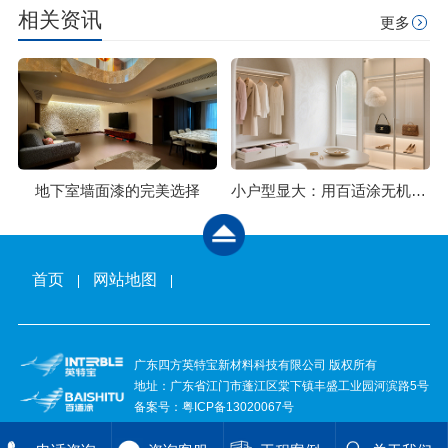
相关资讯
更多
地下室墙面漆的完美选择
小户型显大：用百适涂无机石灰石涂料，刷大空间感
首页
网站地图
广东四方英特宝新材料科技有限公司 版权所有
地址：广东省江门市蓬江区棠下镇丰盛工业园河滨路5号
备案号：
粤ICP备13020067号